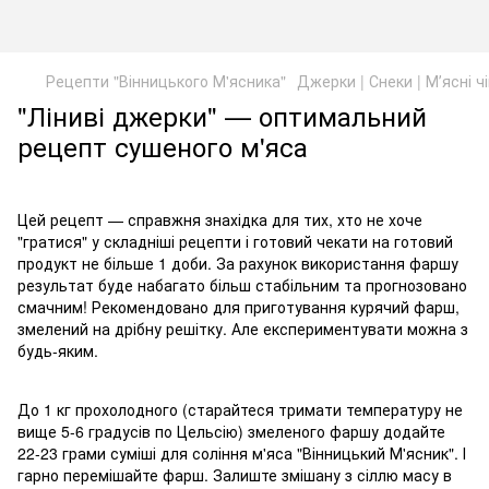
Рецепти "Вінницького М'ясника"
Джерки | Снеки | Мʼясні ч
"Ліниві джерки" — оптимальний
рецепт сушеного м'яса
Цей рецепт — справжня знахідка для тих, хто не хоче
"гратися" у складніші рецепти і готовий чекати на готовий
продукт не більше 1 доби. За рахунок використання фаршу
результат буде набагато більш стабільним та прогнозовано
смачним! Рекомендовано для приготування курячий фарш,
змелений на дрібну решітку. Але експериментувати можна з
будь-яким.
До 1 кг прохолодного (старайтеся тримати температуру не
вище 5-6 градусів по Цельсію) змеленого фаршу додайте
22-23 грами суміші для соління м'яса "Вінницький М'ясник". І
гарно перемішайте фарш. Залиште змішану з сіллю масу в