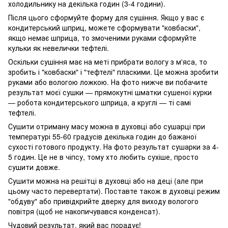
холодильнику на декілька годин (3-4 години).
Після цього сформуйте форму для сушіння. Якщо у вас є
кондитерський шприц, можете сформувати "ковбаски",
якщо немає шприца, то змоченими руками сформуйте
кульки як невелички тефтелі.
Оскільки сушіння має на меті прибрати вологу з м'яса, то
зробить і "ковбаски" і "тефтелі" пласкими. Це можна зробити
руками або вологою ложкою. На фото нижче ви побачите
результат моєї сушки — прямокутні шматки сушеної курки
— робота кондитерського шприца, а круглі — ті самі
тефтелі.
Сушити отриману масу можна в духовці або сушарці при
температурі 55-60 градусів декілька годин до бажаної
сухості готового продукту. На фото результат сушарки за 4-
5 годин. Це не в чіпсу, тому хто любить сухіше, просто
сушити довже.
Сушити можна на решітці в духовці або на деці (але при
цьому часто перевертати). Поставте також в духовці режим
"обдуву" або привідкрийте дверку для виходу вологого
повітря (щоб не накопичувався конденсат).
Чудовий результат, який вас порадує!