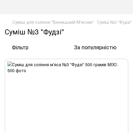
Суміші для соління "Вінницький М'ясник"
Суміш №3 "Фудзі"
Суміш №3 "Фудзі"
Фільтр
За популярністю