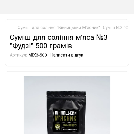
Суміші для соління "Вінницький М'ясник"
Суміш №3 "Фудз
Суміш для соління м'яса №3
"Фудзі" 500 грамів
Артикул:
MIX3-500
Написати відгук