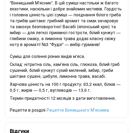
"Вінницький М'ясник". В цій суміші настільки ж багато
екзотики, наскільки і добре знайомих мотивів. Гордість
і головна цінність цієї суміші — поєднання білого гриба
та грибів шиїтаке: грибний аромат та смак зачаровує
та закохує безповоротно! Васабі (японський хрін) та
імбир — для легкої приємної гостроти, білий кунжут —
глибини смаку, а лимонна трава додає класну свіжу
ноту в ароматі! №3 "Фудзі" — вибір гурманів!
Суміш для соління різних видів м'яса.
Склад: нітритна сіль, камʼяна сіль, глюкоза, білий гриб
сушений, білий кунжут сухий мелений, імбир, гриби
шиїтаке сушені, цибуля, лимонна трава, васабі.
Харчова цінність на 100 г продукту: 63,2 ккал, білків —
0,5 г, жирів — 0,5 г, вуглеводів — 13,6 г.
Термін придатності 12 місяців з дати виготовлення.
Рецепти в розділі
Рецепти Вінницького М'ясника
Відгуки