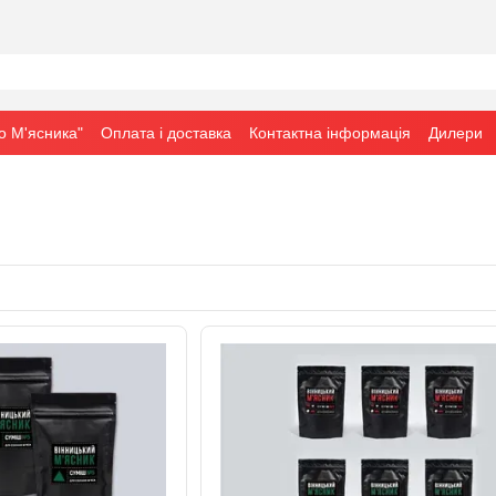
о М'ясника"
Оплата і доставка
Контактна інформація
Дилери
сол — 2026"