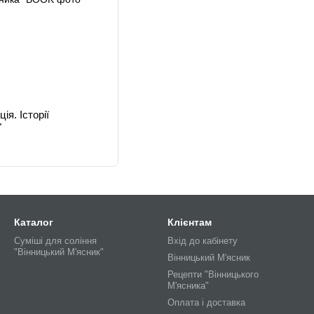
ія. Історії
"
Каталог
Клієнтам
Суміші для соління
Вхід до кабінету
"Вінницький М'ясник"
Вінницький М'ясник
Рецепти "Вінницького
М'ясника"
Оплата і доставка