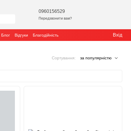
0960156529
Передзвонити вам?
Вхід
Блог
Відгуки
Благодійність
Сортування:
за популярністю