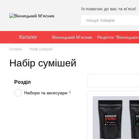
Перейти до основного контенту
Із повагою до вас та м'яса!
Каталог
Вінницький М'ясник
Рецепти "Вінницьког
Угода користувача
Акція "Великий за
Головна
Набір сумішей
Набір сумішей
Розділ
4
Набори та аксесуари