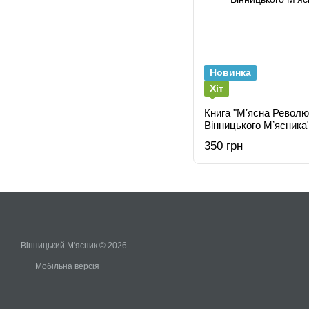
Новинка
Хіт
Книга "Мʼясна Революц
Вінницького Мʼясника
350 грн
Вінницький М'ясник © 2026
Мобільна версія