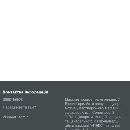
Контактна інформація
0960156529
Магазин працює тільки онлайн. У
Вінниці придбати нашу продукцію
Передзвонити вам?
можна у партнерському магазині
за адресою вул. Соловйова, 3,
"УЛИЧ" (напроти площі Ліверпуль
vinmeat_admin
та центрального Макдональдсу)
або в магазині "АПЕКС" по вулиці